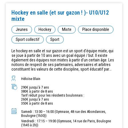
Hockey en salle (et sur gazon ! )- U10/U12
mixte
Jeunes
Hockey
Mixte
Place disponible
Sport collectif
Sport
Le hockey en salle et sur gazon est un sport d’équipe mixte, qui
se joue à partir de 10 ans avec un goal équipé / but. Il existe
également des équipes non mixtes à partir d'un certain âge. Les
notions de respect de ses partenaires, adversaires et arbitres
constituent les valeurs de cette discipline, sport éducatif par
excellence. Ce sport très international et répandu dans le monde
est moins connu en France bien que très ancien. Le hockey sur
Héloïse Blain
gazon est le seul sport olympique qui se jouera dans les Hauts
de Seine. Le maniement de la crosse et la conduite de la balle
290€ jusqu'à 7 ans
380€ à partir de 8 ans
font du hockey un sport très apprécié qui peuvent débuter
Tarif réduit pour les résidents boulonnais :
l’activité à tout âge. Le matériel est léger et peu onéreux : une
260€ jusqu'à 7 ans
crosse à la taille de l'enfant, des protèges-tibias, un protège-
350€ à partir de 8 ans
dents, un maillot aux couleurs de l'équipe et une gourde d'eau
bien remplie ! L'entrainement a lieu en salle toute l'année, et sur
Samedi : 13:00 – 16:00 (Gymnase, 48 rue des Abondances,
grand terrain extérieur pour la saison de compétition hockey-sur-
Boulogne (1h30))
gazon qui se déroule de fin septembre à novembre inclus et de
Vendredi : 17:15 – 19:00 (Gymnase, 14 rue de Paris, Boulogne
mars à juin inclus. De façon exceptionnelle, il sera proposé des
(1h45 à 2h))