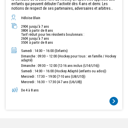
enfants qui peuvent débuter l’activité dès 4 ans et demi. Les
notions de respect de ses partenaires, adversaires et arbitres
constituent les valeurs de cette discipline, sport éducatif par
excellence. Les entrainements se font en salle, la compétition
Héloïse Blain
plutôt sur gazon afin de rencontrer un maximum d'équipes en Ile
de France. Inscription possible en cours d'année, après un cours
290€ jusqu'à 7 ans
380€ à partir de 8 ans
d'essai et sous réserve des places disponibles.
Tarif réduit pour les résidents boulonnais :
260€ jusqu'à 7 ans
350€ à partir de 8 ans
Samedi : 14:00 – 16:00 (Enfants)
Dimanche : 09:30 – 12:00 (Hockey pour tous : en famille / Hockey
adapté)
Dimanche : 09:30 – 12:00 (12-16 ans inclus (U14/U16))
Samedi : 14:00 – 16:00 (Hockey Adapté (enfants ou ados))
Mercredi : 17:30 – 19:00 (7-10 ans (U8/U10))
Mercredi : 16:30 – 17:30 (4-7 ans (U6/U8))
De 4 à 8 ans