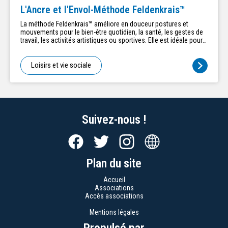
Informatique, Peinture, Tricot Broderie ➔ Culture Allemand,
L'Ancre et l'Envol-Méthode Feldenkrais™
Anglais, Chorale, Concert (inscription), Danse country, Échanges
de lecture, Sorties-Visites (inscription), Théâtre (inscription),
La méthode Feldenkrais™ améliore en douceur postures et
Voyages-Séjours (information), Vidéo-Voyages (projections) ➔
mouvements pour le bien-être quotidien, la santé, les gestes de
Convivialité Café rencontres, Portes ouvertes, Rendez-vous
travail, les activités artistiques ou sportives. Elle est idéale pour
convivial, Réunions festives
la prévention, la restauration, la préservation et le
développement du potentiel corporel. Elle libère des tensions et
redonne aplomb, équilibre, souplesse et confort.
Loisirs et vie sociale
Suivez-nous !
Plan du site
Accueil
Associations
Accès associations
Mentions légales