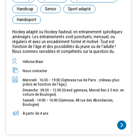
Handicap
Senior
Sport adapté
Handisport
Hockey adapté ou Hockey-fauteuil, en entrainement spécifiques
aménagés. Les entrainements sont ponctuels, mensuel, ou
réguliers et avec un encadrement formé et motivé. Tout est
fonction de l'âge et des possibilités du jeune ou de l'adulte !
Nous sommes sensibles et compétents sur la question du
handicap visible ou invisible et favorisons l'inclusion, le bien-être
psychologique et physique du joueur concerné et le
Héloïse Blain
développement de son potentiel.
Nous contacter
Mercredi : 16:30 – 19:00 (Gymnase rue de Paris : créneau plus
précis en fonction de l'âge,)
Dimanche : 09:30 – 12:00 (Grand gymnase, Marcel Bec à 5 min. en
voiture de Boulogne)
Samedi : 14:00 – 16:00 (Gymnase, 48 rue des Abondances,
Boulogne)
À partir de 4 ans