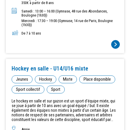
crosse à la taille de l'enfant, des protèges-tibias, un protège-
350€ à partir de 8 ans
dents, un maillot aux couleurs de l'équipe et une gourde d'eau
bien remplie ! L'entrainement a lieu en salle toute l'année, et sur
Samedi : 13:00 – 16:00 (Gymnase, 48 rue des Abondances,
grand terrain extérieur pour la saison de compétition hockey-sur-
Boulogne (1h30))
gazon qui se déroule de fin septembre à novembre inclus et de
Mercredi : 17:30 – 19:00 (Gymnase, 14 rue de Paris, Boulogne
mars à juin inclus. De façon exceptionnelle, il sera proposé des
(1h30))
entrainements ponctuels sur grand terrain extérieur afin de se
familiariser avec les dimensions de terrain en compétition.
De 7 à 10 ans
Inscription possible en cours d'année, après un cours d'essai et
sous réserve des places disponibles.
Hockey en salle - U14/U16 mixte
Jeunes
Hockey
Mixte
Place disponible
Sport collectif
Sport
Le hockey en salle et sur gazon est un sport d’équipe mixte, qui
se joue à partir de 10 ans avec un goal équipé / but. Il existe
également des équipes non mixtes à partir d'un certain âge. Les
notions de respect de ses partenaires, adversaires et arbitres
constituent les valeurs de cette discipline, sport éducatif par
excellence. Ce sport très international et répandu dans le monde
est moins connu en France bien que très ancien. Le hockey sur
Annie