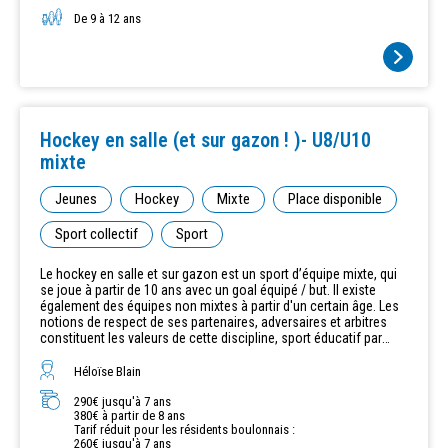
entrainements ponctuels sur grand terrain extérieur afin de se
familiariser avec les dimensions de terrain en compétition.
De 9 à 12 ans
Inscription possible en cours d'année, après un cours d'essai et
sous réserve des places disponibles.
Hockey en salle (et sur gazon ! )- U8/U10
mixte
Jeunes
Hockey
Mixte
Place disponible
Sport collectif
Sport
Le hockey en salle et sur gazon est un sport d’équipe mixte, qui
se joue à partir de 10 ans avec un goal équipé / but. Il existe
également des équipes non mixtes à partir d'un certain âge. Les
notions de respect de ses partenaires, adversaires et arbitres
constituent les valeurs de cette discipline, sport éducatif par
excellence. Ce sport très international et répandu dans le monde
est moins connu en France bien que très ancien. Le hockey sur
Héloïse Blain
gazon est le seul sport olympique qui se jouera dans les Hauts
de Seine. Le maniement de la crosse et la conduite de la balle
290€ jusqu'à 7 ans
380€ à partir de 8 ans
font du hockey un sport très apprécié qui peuvent débuter
Tarif réduit pour les résidents boulonnais :
l’activité à tout âge. Le matériel est léger et peu onéreux : une
260€ jusqu'à 7 ans