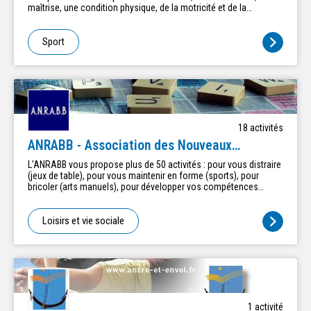
maîtrise, une condition physique, de la motricité et de la
coordination.
Sport
18
activité
s
ANRABB - Association des Nouveaux
Retraités et Assimilés de Boulogne-
L'ANRABB vous propose plus de 50 activités : pour vous distraire
Billancourt
(jeux de table), pour vous maintenir en forme (sports), pour
bricoler (arts manuels), pour développer vos compétences
(savoir-faire), pour accroître vos connaissances (culture), pour
vous rencontrer (convivialité). ➔ Jeux de table Bridge, Belote
coinchée, Prestidigitation, Scrabble, Tarots ➔ Sports Aquagym,
Loisirs et vie sociale
Balade en vélo, Golf, Gym, Gym douce, Gym Pilates, Jogging,
Marche, Randonnée, Rando douce, Renforcement musculaire,
Stretching, Tai Chi Qi Gong, Tennis de table, Yoga, Zumba ➔ Arts
manuels Abat-jours, Atelier Bois et Métal, Bijoux-Déco en pâte
polymère, Encadrement, Gainerie Cartonnage, Meubles -
Dentelles en carton, Peinture sur porcelaine, Reliure ➔ Savoir-
faire Aquarelle botanique, Art floral, Atelier d'écriture, Clubs
1
activité
d'investissement, Copropriété, Couture, Cuisine, FAQ