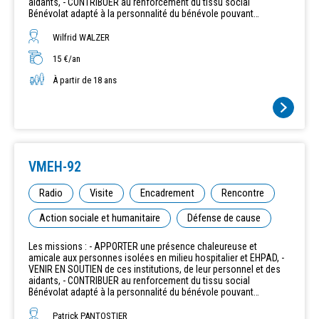
aidants, - CONTRIBUER au renforcement du tissu social
Bénévolat adapté à la personnalité du bénévole pouvant
effectuer : - Des visites en chambre «au pied du lit » (par les
"Blouses vertes" à l’hôpital Ambroise Paré à Boulogne) avec des
Wilfrid WALZER
rencontres toujours enrichissantes et des relations humaines
développées selon sa sensibilité et son style ; - Et/ou des visites
15 €/an
en salle commune, où la participation à des animations est un
À partir de 18 ans
moyen d’entrer en relation avec les résidents ; - Et/ou accueil,
accompagnement et suivi des patients aux urgences et aux
admissions. Mais aussi : - Et/ou la gestion de la Bibliothèque de
l'hôpital à Ambroise Paré; - Et/ou participation à la radio « La
Voix d’Ambroise Paré (LVAP)» ; - Et/ou participation ou la
conduite de projets transverses pour notre association ; - Et/ou
l‘animation d’une équipe de bénévoles au sein d’un
établissement pour assurer toutes ces visites, - Et pouvant
VMEH-92
également conduire à devenir Représentant des Usagers (RU) à
l’hôpital ou à participer au Conseil de Vie Sociale (CVS) en
Radio
Visite
Encadrement
Rencontre
EHPAD.
Action sociale et humanitaire
Défense de cause
Les missions : - APPORTER une présence chaleureuse et
amicale aux personnes isolées en milieu hospitalier et EHPAD, -
VENIR EN SOUTIEN de ces institutions, de leur personnel et des
aidants, - CONTRIBUER au renforcement du tissu social
Bénévolat adapté à la personnalité du bénévole pouvant
effectuer : - Des visites en chambre «au pied du lit » (par les
"Blouses vertes" à l’hôpital Ambroise Paré à Boulogne) avec des
Patrick PANTOSTIER