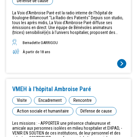
Défense de cause
La Voix d'Ambroise Paré est la radio interne de l'hôpital de
Boulogne-Billancourt "La Radio des Patients" Depuis son studio,
tous les après midis, La Voix d'Ambroise Paré diffuse ses
émissions en direct.​ Une équipe de Bénévoles animateurs
(trices) sensibilisé(e)s à l'univers hospitalier, proposent des
émissions consacrées à la musique, au cinéma, aux voyages, au
bien être, à l'informatique, la poésie, le sport.... Chacun anime
Bernadette GARRIGOU
une émission dont le thème est fonction de ses goûts et de ses
talents, s'inscrivant en cela dans une dynamique d'échanges et
À partir de 18 ans
de partage avec les malades hospitalisés à l'hôpital Ambroise
Paré. Un grand merci à nos Bénévoles qui permettent une belle
programmation ! Vous pouvez nous écouter et nous voir depuis
votre chambre sur le Canal 60 de votre téléviseur. Une
télécommande vous est remise gratuitement à l'accueil.
VMEH à l'hôpital Ambroise Paré
Visite
Encadrement
Rencontre
Action sociale et humanitaire
Défense de cause
Les missions : - APPORTER une présence chaleureuse et
amicale aux personnes isolées en milieu hospitalier et EHPAD, -
VENIR EN SOUTIEN de ces institutions, de leur personnel et des