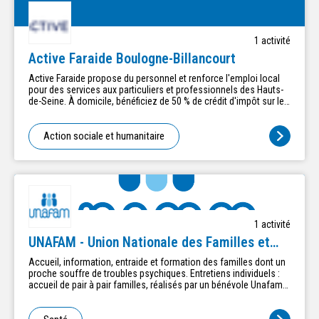
1
activité
Active Faraide Boulogne-Billancourt
Active Faraide propose du personnel et renforce l'emploi local
pour des services aux particuliers et professionnels des Hauts-
de-Seine. À domicile, bénéficiez de 50 % de crédit d'impôt sur le
ménage, le repassage et le jardinage. Notre personnel est
également disponible pour l'aide aux déménagements, aux
débarras de cave ou grenier, etc...selon votre besoin. En
Action sociale et humanitaire
entreprises, collectivités, syndics de copropriété, nous
proposons des agents de nettoyage, d'accueil, des
remplacements de gardien, de la restauration collective, de la
manutention, et bien d'autres services. Active Faraide est
l’employeur et s’occupe de toutes les démarches
administratives. Des solutions flexibles, efficaces et locales !
Nous contacter : - 18, rue des Écoles 92210 Saint-Cloud au 01 46
1
activité
02 46 30 - 3 Rue de l'Avenir 92260 Fontenay-aux-Roses au 01 47
02 24 49
UNAFAM - Union Nationale des Familles et
Amis de Malades psychiques
Accueil, information, entraide et formation des familles dont un
proche souffre de troubles psychiques. Entretiens individuels :
accueil de pair à pair familles, réalisés par un bénévole Unafam
formé