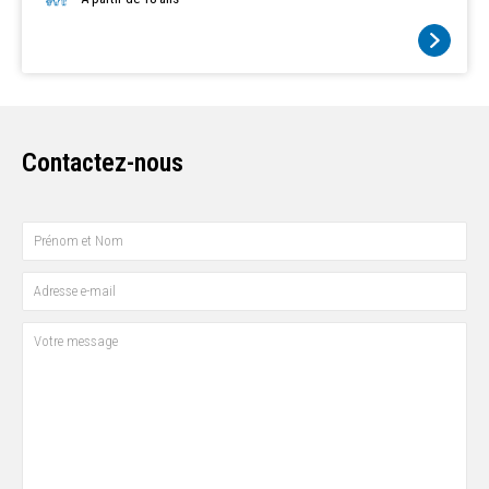
chansons...) en complément et en soutien de la vie culturelle et
sociale assurée par l'établissement. Acteurs de la démocratie
dans la santé, ils assurent depuis son origine (2002) des
mandats pour être porte- parole des résidents et des aidants
auprès de la direction (représentation des usagers RU).
Rejoignez nous!
Contactez-nous