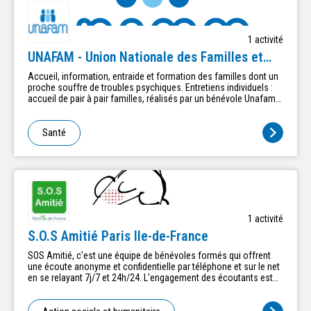
1
activité
UNAFAM - Union Nationale des Familles et
Amis de Malades psychiques
Accueil, information, entraide et formation des familles dont un
proche souffre de troubles psychiques. Entretiens individuels :
accueil de pair à pair familles, réalisés par un bénévole Unafam
formé
Santé
1
activité
S.O.S Amitié Paris Ile-de-France
SOS Amitié, c'est une équipe de bénévoles formés qui offrent
une écoute anonyme et confidentielle par téléphone et sur le net
en se relayant 7j/7 et 24h/24. L'engagement des écoutants est
d'environ 4 heures par semaine pendant 2 ans à partir d'un
système de planning très flexible.