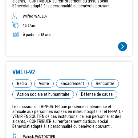
aidants, - CONTRIBUER au renforcement du tissu social
Bénévolat adapté à la personnalité du bénévole pouvant
effectuer : - Des visites en chambre «au pied du lit » (par les
"Blouses vertes" à l’hôpital Ambroise Paré à Boulogne) avec des
Wilfrid WALZER
rencontres toujours enrichissantes et des relations humaines
développées selon sa sensibilité et son style ; - Et/ou des visites
15 €/an
en salle commune, où la participation à des animations est un
À partir de 18 ans
moyen d’entrer en relation avec les résidents ; - Et/ou accueil,
accompagnement et suivi des patients aux urgences et aux
admissions. Mais aussi : - Et/ou la gestion de la Bibliothèque de
l'hôpital à Ambroise Paré; - Et/ou participation à la radio « La
Voix d’Ambroise Paré (LVAP)» ; - Et/ou participation ou la
conduite de projets transverses pour notre association ; - Et/ou
l‘animation d’une équipe de bénévoles au sein d’un
établissement pour assurer toutes ces visites, - Et pouvant
VMEH-92
également conduire à devenir Représentant des Usagers (RU) à
l’hôpital ou à participer au Conseil de Vie Sociale (CVS) en
Radio
Visite
Encadrement
Rencontre
EHPAD.
Action sociale et humanitaire
Défense de cause
Les missions : - APPORTER une présence chaleureuse et
amicale aux personnes isolées en milieu hospitalier et EHPAD, -
VENIR EN SOUTIEN de ces institutions, de leur personnel et des
aidants, - CONTRIBUER au renforcement du tissu social
Bénévolat adapté à la personnalité du bénévole pouvant
effectuer : - Des visites en chambre «au pied du lit » (par les
"Blouses vertes" à l’hôpital Ambroise Paré à Boulogne) avec des
Patrick PANTOSTIER