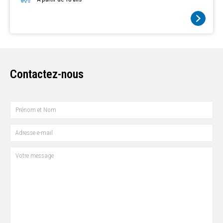
chansons...) en complément et en soutien de la vie culturelle et
sociale assurée par l'établissement. Acteurs de la démocratie
dans la santé, ils assurent depuis son origine (2002) des
mandats pour être porte- parole des résidents et des aidants
auprès de la direction (représentation des usagers RU).
Rejoignez nous!
Contactez-nous