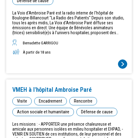
Défense de cause
La Voix d'Ambroise Paré est la radio interne de l'hôpital de
Boulogne-Billancourt "La Radio des Patients" Depuis son studio,
tous les après midis, La Voix d'Ambroise Paré diffuse ses
émissions en direct.​ Une équipe de Bénévoles animateurs
(trices) sensibilisé(e)s à l'univers hospitalier, proposent des
émissions consacrées à la musique, au cinéma, aux voyages, au
bien être, à l'informatique, la poésie, le sport.... Chacun anime
Bernadette GARRIGOU
une émission dont le thème est fonction de ses goûts et de ses
talents, s'inscrivant en cela dans une dynamique d'échanges et
À partir de 18 ans
de partage avec les malades hospitalisés à l'hôpital Ambroise
Paré. Un grand merci à nos Bénévoles qui permettent une belle
programmation ! Vous pouvez nous écouter et nous voir depuis
votre chambre sur le Canal 60 de votre téléviseur. Une
télécommande vous est remise gratuitement à l'accueil.
VMEH à l'hôpital Ambroise Paré
Visite
Encadrement
Rencontre
Action sociale et humanitaire
Défense de cause
Les missions : - APPORTER une présence chaleureuse et
amicale aux personnes isolées en milieu hospitalier et EHPAD, -
VENIR EN SOUTIEN de ces institutions, de leur personnel et des