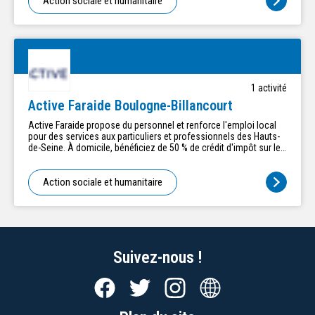
Action sociale et humanitaire
1
activité
Active Faraide Boulogne-Billancourt
Active Faraide propose du personnel et renforce l'emploi local
pour des services aux particuliers et professionnels des Hauts-
de-Seine. À domicile, bénéficiez de 50 % de crédit d'impôt sur le
ménage, le repassage et le jardinage. Notre personnel est
également disponible pour l'aide aux déménagements, aux
débarras de cave ou grenier, etc...selon votre besoin. En
Action sociale et humanitaire
entreprises, collectivités, syndics de copropriété, nous
proposons des agents de nettoyage, d'accueil, des
remplacements de gardien, de la restauration collective, de la
manutention, et bien d'autres services. Active Faraide est
l’employeur et s’occupe de toutes les démarches
administratives. Des solutions flexibles, efficaces et locales !
Suivez-nous !
Nous contacter : - 18, rue des Écoles 92210 Saint-Cloud au 01 46
02 46 30 - 3 Rue de l'Avenir 92260 Fontenay-aux-Roses au 01 47
02 24 49