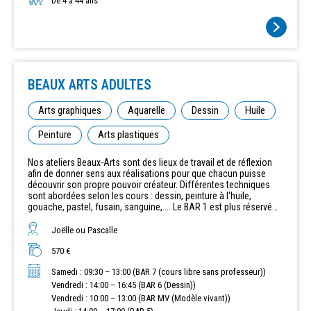
De 4 à 44 ans
BEAUX ARTS ADULTES
Arts graphiques
Aquarelle
Dessin
Huile
Peinture
Arts plastiques
Nos ateliers Beaux-Arts sont des lieux de travail et de réflexion
afin de donner sens aux réalisations pour que chacun puisse
découvrir son propre pouvoir créateur. Différentes techniques
sont abordées selon les cours : dessin, peinture à l'huile,
gouache, pastel, fusain, sanguine,.... Le BAR 1 est plus réservé
aux personnes débutantes et faux débutantes. Les BAR 2, 3 et 5
sont plus réservés à des personnes confirmées. Vous devez
Joëlle ou Pascalle
apporter votre propre matériel, une liste vous sera envoyée sur
demande. Bar 1 : Débutants et faux débutants Bar 2 : Beaux-arts
570 €
et peinture Bar 3 : Beaux-arts et peinture Bar 4 : Aquarelle Bar 5 :
Samedi : 09:30 – 13:00 (BAR 7 (cours libre sans professeur))
Beaux-arts et peinture Bar MV : Cours de modèle vivant avec
modèle Bar 6 : Dessin Le mardi 21 Juillet 2026 Bar 1 : Reste de la
Vendredi : 14:00 – 16:45 (BAR 6 (Dessin))
place Bar 2 : COMPLET Bar 3 : Reste de la place Bar 4 : COMPLET
Vendredi : 10:00 – 13:00 (BAR MV (Modèle vivant))
Bar 5 : Reste 4 places Bar MV : Reste 3 places Bar 6 : Reste 2