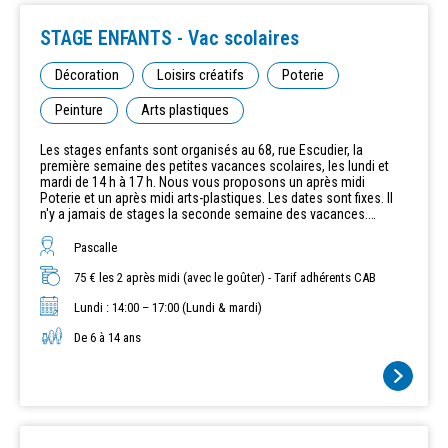
STAGE ENFANTS - Vac scolaires
Décoration
Loisirs créatifs
Poterie
Peinture
Arts plastiques
Les stages enfants sont organisés au 68, rue Escudier, la
première semaine des petites vacances scolaires, les lundi et
mardi de 14 h à 17 h. Nous vous proposons un après midi
Poterie et un après midi arts-plastiques. Les dates sont fixes. Il
n'y a jamais de stages la seconde semaine des vacances.
Nombre de places disponibles : 12 Tarif adhérents CAB : 75 € /
pour les autres il faudra rajouter l'adhésion familiale annuelle (40
Pascalle
€ pour les Boulonnais, 80 € pour les Extérieurs). Vacances de
Toussaint : 19 et 20octobre 2026 Vacances de Noël : 21 et 22
75 € les 2 après midi (avec le goûter) - Tarif adhérents CAB
décembre 2026 Vacances de Février : 8 et 9 février 2027
Lundi : 14:00 – 17:00 (Lundi & mardi)
Vacances de Printemps : 5 et 6 avril 2027 Thèmes non encore
définis.
De 6 à 14 ans