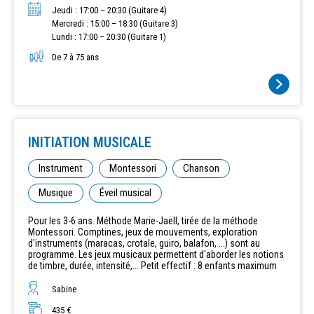
de 17 h/17 h 30 jusqu'à 20h/20h30. Le mercredi à partir de 15 h.
Jeudi : 17:00 – 20:30 (Guitare 4)
Mercredi : 15:00 – 18:30 (Guitare 3)
Lundi : 17:00 – 20:30 (Guitare 1)
De 7 à 75 ans
INITIATION MUSICALE
Instrument
Montessori
Chanson
Musique
Éveil musical
Pour les 3-6 ans. Méthode Marie-Jaëll, tirée de la méthode
Montessori. Comptines, jeux de mouvements, exploration
d'instruments (maracas, crotale, guiro, balafon, ...) sont au
programme. Les jeux musicaux permettent d'aborder les notions
de timbre, durée, intensité,... Petit effectif : 8 enfants maximum
Sabine
435 €