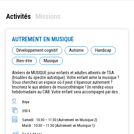
Activités
Missions
AUTREMENT EN MUSIQUE
Développement cognitif
Autisme
Handicap
Bien-être
Musique
Ateliers de MUSIQUE pour enfants et adultes atteints de TSA
(troubles du spectre autistique). Votre enfant aime la musique ?
Vous cherchez un espace où il peut s'épanouir autrement ?
Inscrivez le aux ateliers de musicothérapie ! Un rendez-vous
hebdomadaire au CAB. Votre enfant sera accompagné par des
musicothérapeutes professionnels pour développer son
intelligence et exprimer ses talents, dans un cadre adapté et
Beya
sécurisé. Des ateliers de groupe conçus pour les enfants de 4 à
350 €
44 ans. Calendrier spécifique de 20 séances. Petits effectifs.
Samedi : 10:30 – 11:30 (Autrement en Musique 2)
Mardi : 10:30 – 11:30 (Autrement en Musique 1)