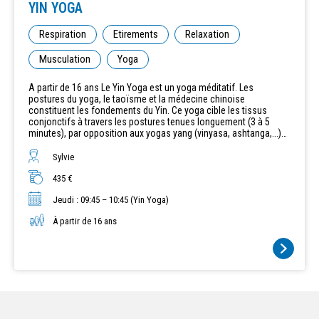
YIN YOGA
Respiration
Etirements
Relaxation
Musculation
Yoga
A partir de 16 ans Le Yin Yoga est un yoga méditatif. Les
postures du yoga, le taoïsme et la médecine chinoise
constituent les fondements du Yin. Ce yoga cible les tissus
conjonctifs à travers les postures tenues longuement (3 à 5
minutes), par opposition aux yogas yang (vinyasa, ashtanga,...)
qui par le mouvement et la répétition ciblent plus les muscles. Sa
pratique, accessible à tous, permet de travailler aussi sur
Sylvie
l'énergie des organes et leurs méridiens. Ce type de yoga
convient parfaitement aux personnes du 3ème âge.
435 €
Jeudi : 09:45 – 10:45 (Yin Yoga)
À partir de 16 ans