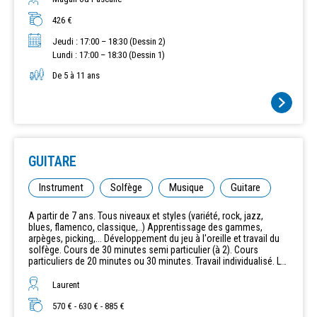
426 €
Jeudi : 17:00 – 18:30 (Dessin 2)
Lundi : 17:00 – 18:30 (Dessin 1)
De 5 à 11 ans
GUITARE
Instrument
Solfège
Musique
Guitare
A partir de 7 ans. Tous niveaux et styles (variété, rock, jazz,
blues, flamenco, classique,..) Apprentissage des gammes,
arpèges, picking,... Développement du jeu à l'oreille et travail du
solfège. Cours de 30 minutes semi particulier (à 2). Cours
particuliers de 20 minutes ou 30 minutes. Travail individualisé. Le
solfège est abordé avec l'instrument. Avoir un instrument est
obligatoire. Les horaires sont définis en fonction de vos
Laurent
disponibilités et de celles du professeur sur les plages horaires
définies. Cours les lundi, mercredi ou jeudi. Lundi et jeudi à partir
570 € - 630 € - 885 €