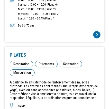
Samedi : 10:00 – 15:00 (Piano 6)
Mardi : 15:00 – 21:00 (Piano 2)
Mercredi : 10:00 – 18:00 (Piano 3)
Lundi : 16:30 – 20:45 (Piano 1)
De 6 à 70 ans
PILATES
Respiration
Etirements
Relaxation
Musculation
A partir de 16 ans Méthode de renforcement des muscles
profonds. Les exercices sont réalisés sur un tapis (type tapis de
yoga), avec ou sans accessoires (élastiques, blocs, balles,...).
Cette méthode vise à améliorer la posture, tout en travaillant la
respiration, l'équilibre, la coordination en prenant conscience de
son corps. La fin du cours se termine avec une relaxation afin
d'accéder à une détente complète du corps.
Sylvie