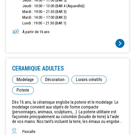
Jeudi : 14:00 – 17:00 (BAR 5)
places
Jeudi : 10:00 – 13:00 (BAR 4 (Aquarelle))
Mardi : 19:00 – 21:30 (BAR 3)
Mardi : 14:00 – 17:00 (BAR 2)
Lundi : 19:00 – 21:30 (BAR 1)
À partir de 16 ans
CERAMIQUE ADULTES
Modelage
Décoration
Loisirs créatifs
Poterie
Dès 16 ans, la céramique englobe la poterie et le modelage. Le
modelage convient aux objets de forme compacte
(personnages, animaux, sculptures,...). La poterie utilitaire est
façonnée principalement au colombin (boudin de terre) à l'aide
de vos mains. Nos tarifs incluent la terre, les émaux ou engobes
et les cuissons. Tous niveaux par cours. Le mercredi 10 Juin
2026 : Tous les cours de CERAMIQUE adultes sont COMPLETS
Pascalle