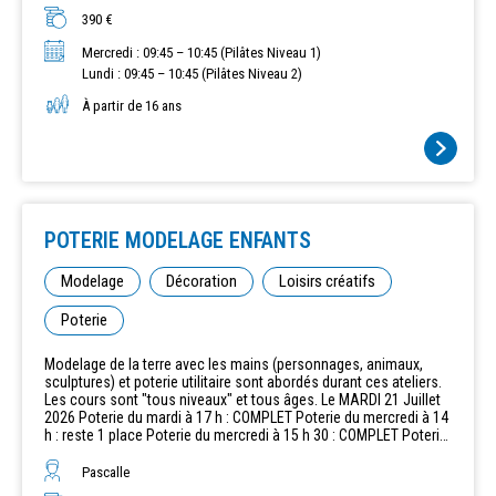
390 €
Mercredi : 09:45 – 10:45 (Pilâtes Niveau 1)
Lundi : 09:45 – 10:45 (Pilâtes Niveau 2)
À partir de 16 ans
POTERIE MODELAGE ENFANTS
Modelage
Décoration
Loisirs créatifs
Poterie
Modelage de la terre avec les mains (personnages, animaux,
sculptures) et poterie utilitaire sont abordés durant ces ateliers.
Les cours sont "tous niveaux" et tous âges. Le MARDI 21 Juillet
2026 Poterie du mardi à 17 h : COMPLET Poterie du mercredi à 14
h : reste 1 place Poterie du mercredi à 15 h 30 : COMPLET Poterie
du mercredi à 17 h : COMPLET Poterie du vendredi à 17 h :
COMPLET Possibilité de mettre votre enfant en liste d'attente.
Pascalle