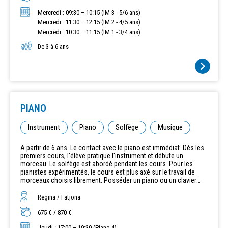
Mercredi : 09:30 – 10:15 (IM 3 - 5/6 ans)
Mercredi : 11:30 – 12:15 (IM 2 - 4/5 ans)
Mercredi : 10:30 – 11:15 (IM 1 - 3/4 ans)
De 3 à 6 ans
PIANO
Instrument
Piano
Solfège
Musique
A partir de 6 ans. Le contact avec le piano est immédiat. Dès les
premiers cours, l'élève pratique l'instrument et débute un
morceau. Le solfège est abordé pendant les cours. Pour les
pianistes expérimentés, le cours est plus axé sur le travail de
morceaux choisis librement. Posséder un piano ou un clavier
numérique est absolument essentiel. Cours particuliers de 20 ou
30 minutes. Cours les lundi, mardi, mercredi, jeudi et samedi.
Regina / Fatjona
675 € / 870 €
Jeudi : 17:00 – 19:30 (Piano 4)