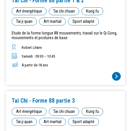
Tai Chi - Forme 88 partie 1 & 2
Art énergétique
Tai chi chuan
Kung fu
Tai ji quan
Art martial
Sport adapté
Etude de la forme longue 88 mouvements, travail sur le Qi Gong,
mouvements et postures de base
Robert Litwin
Samedi : 09:30 – 10:45
À partir de 18 ans
Tai Chi - Forme 88 partie 3
Art énergétique
Tai chi chuan
Kung fu
Tai ji quan
Art martial
Sport adapté