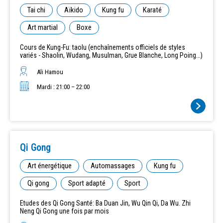
Tai chi
Aïkido
Kung fu
Karaté
Art martial
Boxe
Cours de Kung-Fu: taolu (enchaînements officiels de styles
variés - Shaolin, Wudang, Musulman, Grue Blanche, Long Poing...)
Ali Hamou
Mardi : 21:00 – 22:00
Qi Gong
Art énergétique
Automassages
Kung fu
Qi gong
Sport adapté
Sport
Etudes des Qi Gong Santé: Ba Duan Jin, Wu Qin Qi, Da Wu. Zhi
Neng Qi Gong une fois par mois