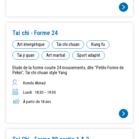
Tai chi - Forme 24
Art énergétique
Tai chi chuan
Kung fu
Tai ji quan
Art martial
Sport adapté
Etude de la forme courte 24 mouvements, dite "Petite Forme de
Pékin", Tai chi chuan style Yang
Romila Ahmad
Lundi : 18:30 – 19:30
À partir de 18 ans