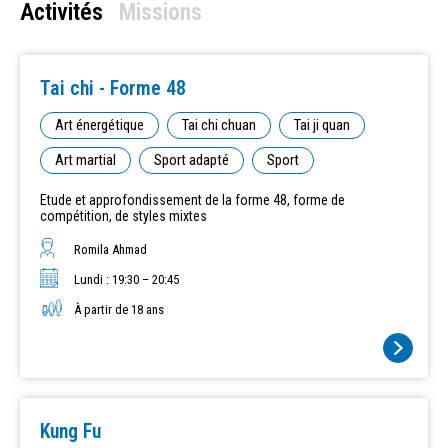
Activités
Missions
Tai chi - Forme 48
Art énergétique
Tai chi chuan
Tai ji quan
Art martial
Sport adapté
Sport
Etude et approfondissement de la forme 48, forme de
compétition, de styles mixtes
Romila Ahmad
Lundi : 19:30 – 20:45
À partir de 18 ans
Kung Fu