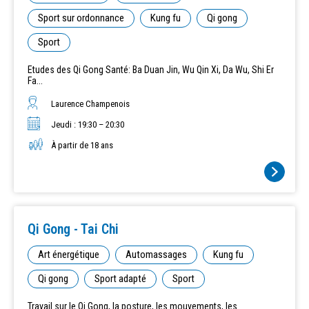
Sport sur ordonnance
Kung fu
Qi gong
Sport
Etudes des Qi Gong Santé: Ba Duan Jin, Wu Qin Xi, Da Wu, Shi Er
Fa...
Laurence Champenois
Jeudi : 19:30 – 20:30
À partir de 18 ans
Qi Gong - Tai Chi
Art énergétique
Automassages
Kung fu
Qi gong
Sport adapté
Sport
Travail sur le Qi Gong, la posture, les mouvements, les