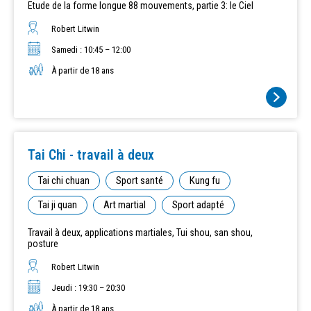
Etude de la forme longue 88 mouvements, partie 3: le Ciel
Robert Litwin
Samedi : 10:45 – 12:00
À partir de 18 ans
Tai Chi - travail à deux
Tai chi chuan
Sport santé
Kung fu
Tai ji quan
Art martial
Sport adapté
Travail à deux, applications martiales, Tui shou, san shou,
posture
Robert Litwin
Jeudi : 19:30 – 20:30
À partir de 18 ans