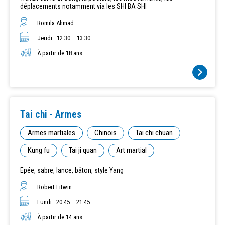
déplacements notamment via les SHI BA SHI
Romila Ahmad
Jeudi : 12:30 – 13:30
À partir de 18 ans
Tai chi - Armes
Armes martiales
Chinois
Tai chi chuan
Kung fu
Tai ji quan
Art martial
Epée, sabre, lance, bâton, style Yang
Robert Litwin
Lundi : 20:45 – 21:45
À partir de 14 ans