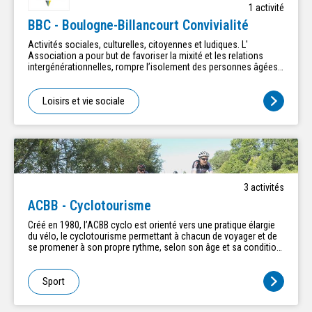
1
activité
BBC - Boulogne-Billancourt Convivialité
Activités sociales, culturelles, citoyennes et ludiques. L'
Association a pour but de favoriser la mixité et les relations
intergénérationnelles, rompre l’isolement des personnes âgées,
tisser des liens de convivialité, échanger les savoirs et lutter
contre l’illettrisme de certains séniors, favoriser le mieux vivre
ensemble, développer les solidarités de proximités et œuvrer au
Loisirs et vie sociale
développement du respect d'autrui et de la citoyenneté. Lieu des
activités: 13, square de l’Avre. 92100 Boulogne-Billancourt.
3
activité
s
ACBB - Cyclotourisme
Créé en 1980, l’ACBB cyclo est orienté vers une pratique élargie
du vélo, le cyclotourisme permettant à chacun de voyager et de
se promener à son propre rythme, selon son âge et sa condition
physique. La section vous propose des sorties de 60 kms à 120
kms selon la saison, chaque dimanche, toute l’année. La
discipline allie tourisme, sport-santé et loisirs, de la promenade
Sport
aux grandes randonnées (200kms et plus) dans un esprit
associatif chaleureux.